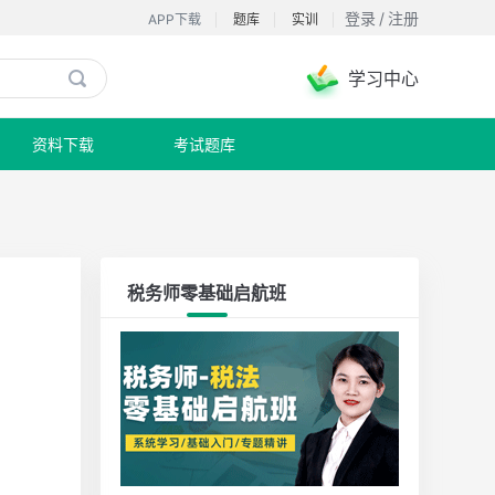
登录
/
注册
APP下载
题库
实训
学习中心

资料下载
考试题库
税务师零基础启航班
如