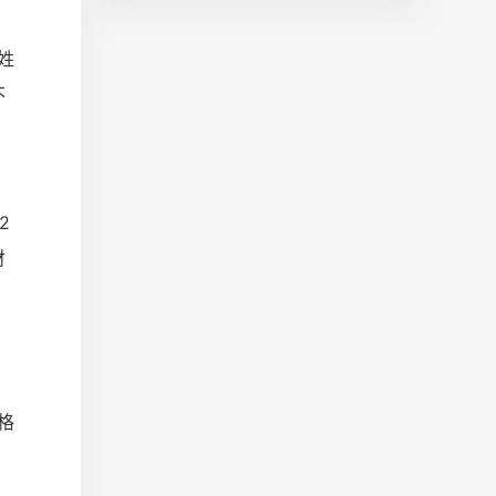
姓
不
2
财
格