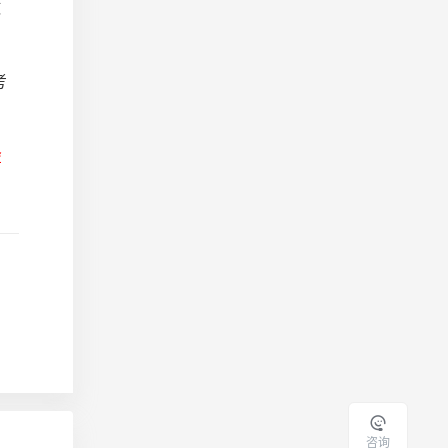
缴
考
会
咨询