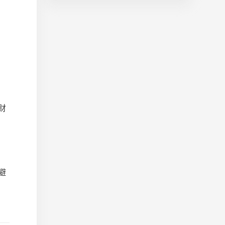
，
财
避